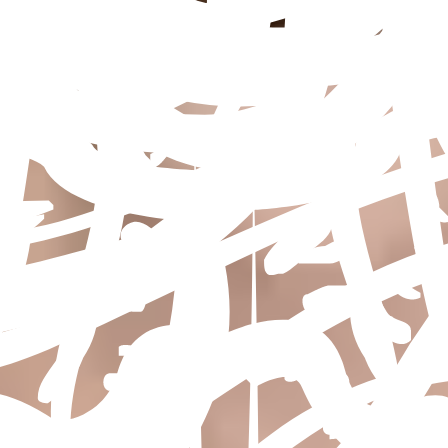
Koç
Boğa
İkizler
Yengeç
Aslan
Başak
Terazi
Akrep
Yay
Oğlak
Kova
Balık