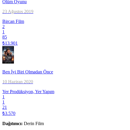
Ölüm Oyunu
23 Ağustos 2019
Bircan Film
2
1
85
₺13.901
Ben İyi Biri Olmadan Önce
10 Haziran 2020
Yer Prodüksiyon, Yer Yapım
1
1
21
₺3.570
Dağıtımcı
:
Derin Film