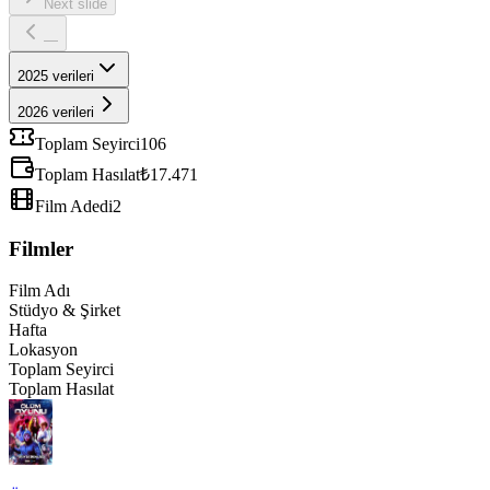
Next slide
—
2025
verileri
2026 verileri
Toplam Seyirci
106
Toplam Hasılat
₺17.471
Film Adedi
2
Filmler
Film Adı
Stüdyo & Şirket
Hafta
Lokasyon
Toplam Seyirci
Toplam Hasılat