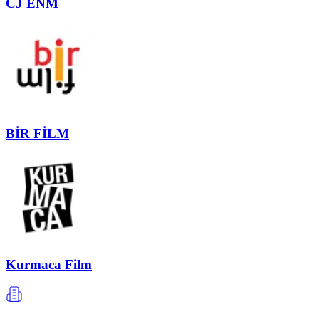
CJ ENM
BİR FİLM
Kurmaca Film