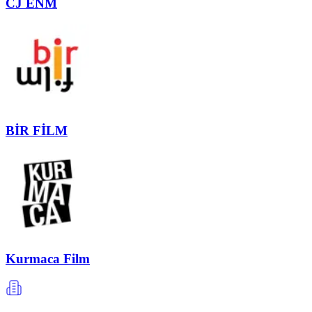
CJ ENM
BİR FİLM
Kurmaca Film