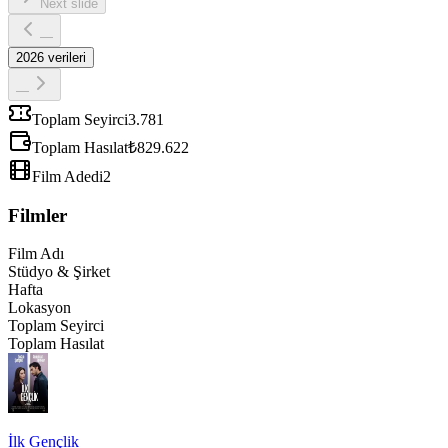
Next slide
—
2026
verileri
—
Toplam Seyirci
3.781
Toplam Hasılat
₺829.622
Film Adedi
2
Filmler
Film Adı
Stüdyo & Şirket
Hafta
Lokasyon
Toplam Seyirci
Toplam Hasılat
İlk Gençlik