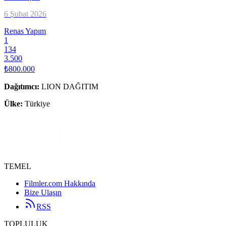
6 Şubat 2026
Renas Yapım
1
134
3.500
₺800.000
Dağıtımcı
:
LION DAĞITIM
Ülke:
Türkiye
TEMEL
Filmler.com Hakkında
Bize Ulaşın
RSS
TOPLULUK