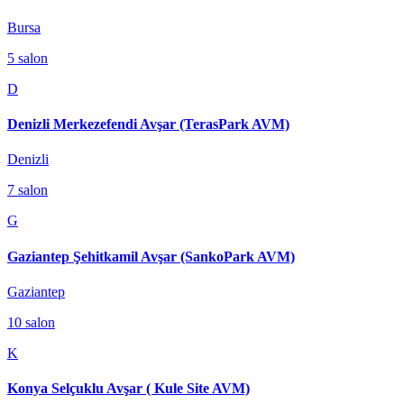
Bursa
5
salon
D
Denizli Merkezefendi Avşar (TerasPark AVM)
Denizli
7
salon
G
Gaziantep Şehitkamil Avşar (SankoPark AVM)
Gaziantep
10
salon
K
Konya Selçuklu Avşar ( Kule Site AVM)