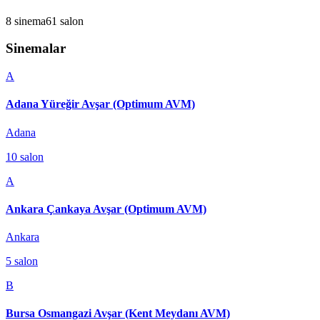
8
sinema
61
salon
Sinemalar
A
Adana Yüreğir Avşar (Optimum AVM)
Adana
10
salon
A
Ankara Çankaya Avşar (Optimum AVM)
Ankara
5
salon
B
Bursa Osmangazi Avşar (Kent Meydanı AVM)