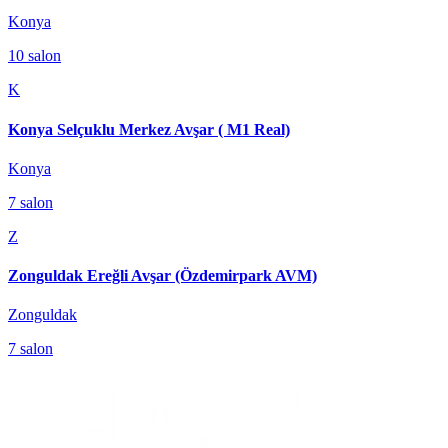
Konya
10
salon
K
Konya Selçuklu Merkez Avşar ( M1 Real)
Konya
7
salon
Z
Zonguldak Ereğli Avşar (Özdemirpark AVM)
Zonguldak
7
salon