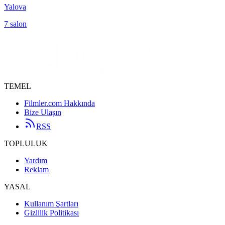
Yalova
7
salon
TEMEL
Filmler.com Hakkında
Bize Ulaşın
RSS
TOPLULUK
Yardım
Reklam
YASAL
Kullanım Şartları
Gizlilik Politikası