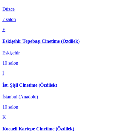
Düzce
7
salon
E
Eskişehir Tepebaşı Cinetime (Özdilek)
Eskişehir
10
salon
İ
İst. Şişli Cinetime (Özdilek)
İstanbul (Anadolu)
10
salon
K
Kocaeli Kartepe Cinetime (Özdilek)