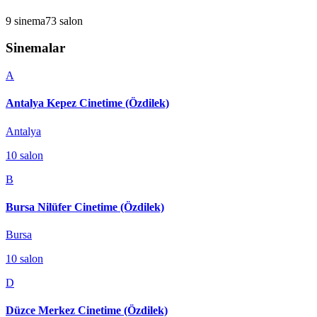
9
sinema
73
salon
Sinemalar
A
Antalya Kepez Cinetime (Özdilek)
Antalya
10
salon
B
Bursa Nilüfer Cinetime (Özdilek)
Bursa
10
salon
D
Düzce Merkez Cinetime (Özdilek)