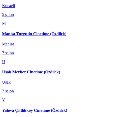
Kocaeli
5
salon
M
Manisa Turgutlu Cinetime (Özdilek)
Manisa
7
salon
U
Uşak Merkez Cinetime (Özdilek)
Uşak
7
salon
Y
Yalova Çiftlikköy Cinetime (Özdilek)