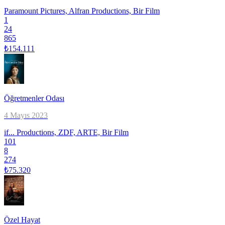
Paramount Pictures, Alfran Productions, Bir Film
1
24
865
₺154.111
Öğretmenler Odası
4 Mayıs 2023
if... Productions, ZDF, ARTE, Bir Film
101
8
274
₺75.320
Özel Hayat