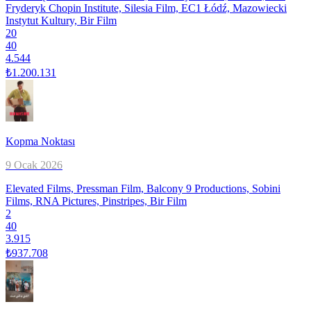
Fryderyk Chopin Institute, Silesia Film, EC1 Łódź, Mazowiecki
Instytut Kultury, Bir Film
20
40
4.544
₺1.200.131
Kopma Noktası
9 Ocak 2026
Elevated Films, Pressman Film, Balcony 9 Productions, Sobini
Films, RNA Pictures, Pinstripes, Bir Film
2
40
3.915
₺937.708