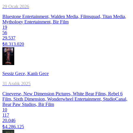
29 Ocak 2026
Bluestone Entertainment, Walden Media, Filmsquad, Titan Media,
Mythology Entertainment, Bir Film
19
56
29.537
₺8.313.020
Sessiz Gece, Kanlı Gece
31 Aralık 2025
Cineverse, New Dimension Pictures, White Bear Films, Rebel 6
Film, Sixth Dimension, Wonderwheel Entertainment, StudioCanal,
Bear Paw Studios, Bir Film
10
117
20.046
₺4.286.125