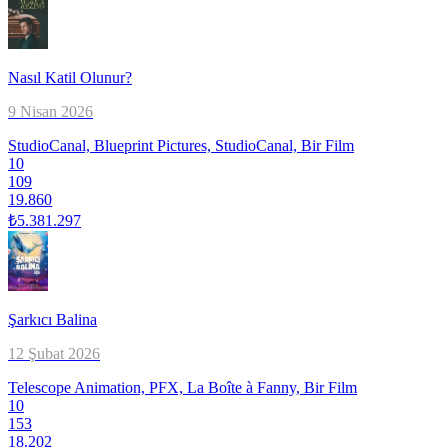
Nasıl Katil Olunur?
9 Nisan 2026
StudioCanal, Blueprint Pictures, StudioCanal, Bir Film
10
109
19.860
₺5.381.297
Şarkıcı Balina
12 Şubat 2026
Telescope Animation, PFX, La Boîte à Fanny, Bir Film
10
153
18.202