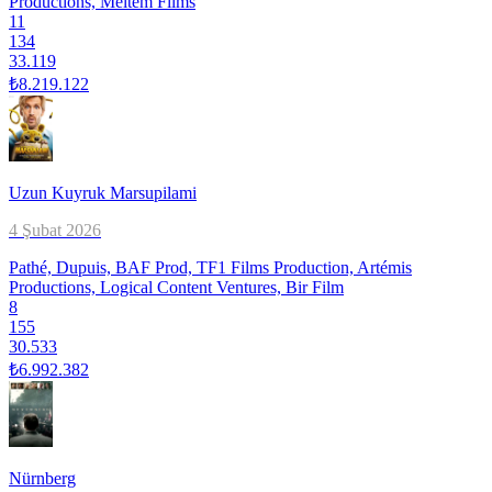
Productions, Meltem Films
11
134
33.119
₺8.219.122
Uzun Kuyruk Marsupilami
4 Şubat 2026
Pathé, Dupuis, BAF Prod, TF1 Films Production, Artémis
Productions, Logical Content Ventures, Bir Film
8
155
30.533
₺6.992.382
Nürnberg