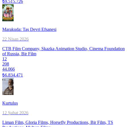
₺9.515.726
Marakuda: Taş Devri Efsanesi
22 Nisan 2026
CTB Film Company, Skazka Animation Studio, Cinema Foundation
of Russia, Bir Film
12
208
44.066
₺6.834.471
Kurtuluş
12 Şubat 2026
Liman Film, Gloria Films, Horsefly Productions, Bir Film, TS