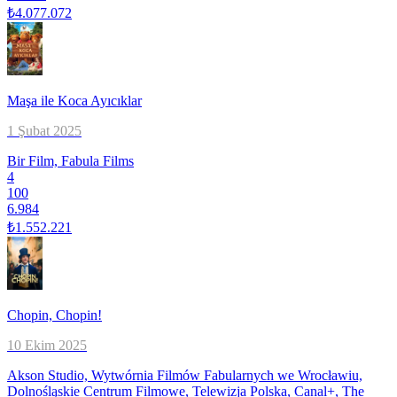
₺4.077.072
Maşa ile Koca Ayıcıklar
1 Şubat 2025
Bir Film, Fabula Films
4
100
6.984
₺1.552.221
Chopin, Chopin!
10 Ekim 2025
Akson Studio, Wytwórnia Filmów Fabularnych we Wrocławiu,
Dolnośląskie Centrum Filmowe, Telewizja Polska, Canal+, The