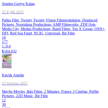
Senden Geriye Kalan
25 Eylül 2025
Pallas Film, Twenty Twenty Vision Filmproduktion, Displaced
Pictures, Nooraluna Productions, AMP Filmworks, ZDF/Arte,
Media City, Medan Productions, Baird Films, Ten X Group, OSN+,
DFI, Red Sea Fund, NCIG, Universal, Bir Film
16
177
1.314
₺164.032
Küçük Amelie
25 Haziran 2025
Maybe Movies, Ikki Films, 2 Minutes, France 3 Cinéma, Puffin
Pictures, 22D Music, Bir Film
12
30