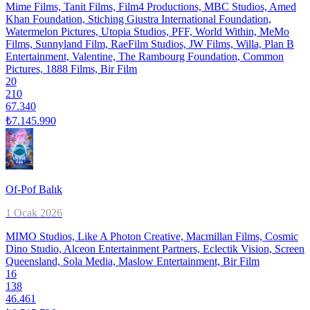
Mime Films, Tanit Films, Film4 Productions, MBC Studios, Amed
Khan Foundation, Stiching Giustra International Foundation,
Watermelon Pictures, Utopia Studios, PFF, World Within, MeMo
Films, Sunnyland Film, RaeFilm Studios, JW Films, Willa, Plan B
Entertainment, Valentine, The Rambourg Foundation, Common
Pictures, 1888 Films, Bir Film
20
210
67.340
₺7.145.990
Of-Pof Balık
1 Ocak 2026
MIMO Studios, Like A Photon Creative, Macmillan Films, Cosmic
Dino Studio, Alceon Entertainment Partners, Eclectik Vision, Screen
Queensland, Sola Media, Maslow Entertainment, Bir Film
16
138
46.461