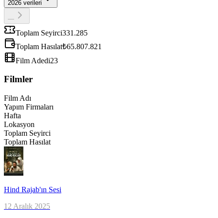
2026
verileri
—
Toplam Seyirci
331.285
Toplam Hasılat
₺65.807.821
Film Adedi
23
Filmler
Film Adı
Yapım Firmaları
Hafta
Lokasyon
Toplam Seyirci
Toplam Hasılat
Hind Rajab'ın Sesi
12 Aralık 2025