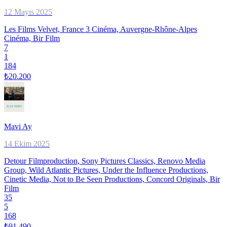
12 Mayıs 2025
Les Films Velvet, France 3 Cinéma, Auvergne-Rhône-Alpes
Cinéma, Bir Film
7
1
184
₺20.200
Mavi Ay
14 Ekim 2025
Detour Filmproduction, Sony Pictures Classics, Renovo Media
Group, Wild Atlantic Pictures, Under the Influence Productions,
Cinetic Media, Not to Be Seen Productions, Concord Originals, Bir
Film
35
5
168
₺91.490