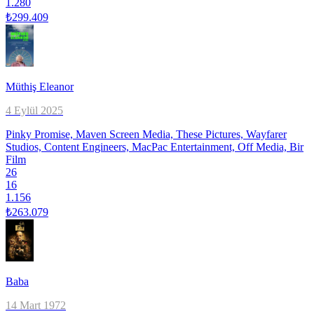
1.280
₺299.409
Müthiş Eleanor
4 Eylül 2025
Pinky Promise, Maven Screen Media, These Pictures, Wayfarer
Studios, Content Engineers, MacPac Entertainment, Off Media, Bir
Film
26
16
1.156
₺263.079
Baba
14 Mart 1972