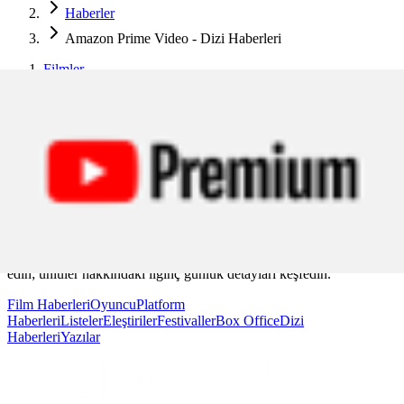
Haberler
Amazon Prime Video - Dizi Haberleri
Filmler
Haberler
Amazon Prime Video - Dizi Haberleri
Amazon Prime Video - Dizi
Haberleri
Amazon Prime Video
haberleri ile eğlence dünyasındaki son
gelişmeleri, moda, sinema, müzik ve popüler kültür haberlerini takip
edin; ünlüler hakkındaki ilginç günlük detayları keşfedin.
Film Haberleri
Oyuncu
Platform
Haberleri
Listeler
Eleştiriler
Festivaller
Box Office
Dizi
Haberleri
Yazılar