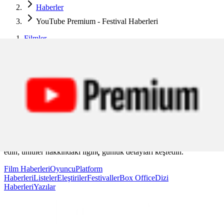
Haberler
YouTube Premium - Festival Haberleri
Filmler
Haberler
YouTube Premium - Festival Haberleri
YouTube Premium - Festival
Haberleri
YouTube Premium
haberleri ile eğlence dünyasındaki son
gelişmeleri, moda, sinema, müzik ve popüler kültür haberlerini takip
edin; ünlüler hakkındaki ilginç günlük detayları keşfedin.
Film Haberleri
Oyuncu
Platform
Haberleri
Listeler
Eleştiriler
Festivaller
Box Office
Dizi
Haberleri
Yazılar