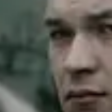
2
Cinsiyet
Bilinmiyor
Alaettin Aksoy Filmleri
7.1
Uzak
.
6.5
Kasaba
.